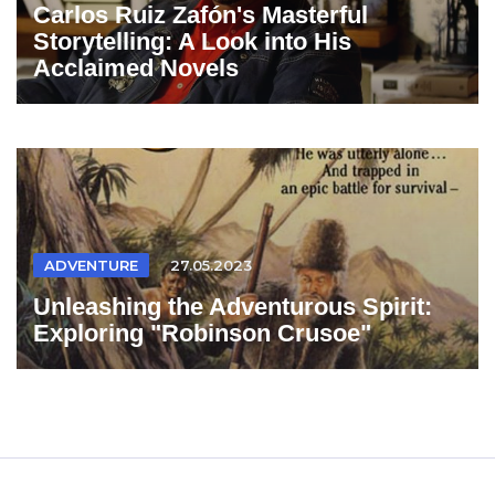
Carlos Ruiz Zafón's Masterful
Storytelling: A Look into His
Acclaimed Novels
ADVENTURE
27.05.2023
Unleashing the Adventurous Spirit:
Exploring "Robinson Crusoe"