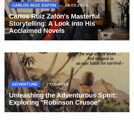
CARLOS RUIZ ZAFÓN
28.03.2023
Carlos Ruiz Zafón's Masterful
Storytelling: A Look into His
Acclaimed Novels
ADVENTURE
27.05.2023
Unleashing the Adventurous Spirit:
Exploring "Robinson Crusoe"